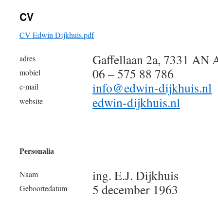
CV
inhoud
CV Edwin Dijkhuis.pdf
Gaffellaan 2a, 7331 AN 
adres
06 – 575 88 786
mobiel
info@edwin-dijkhuis.nl
e-mail
edwin-dijkhuis.nl
website
Personalia
ing. E.J. Dijkhuis
Naam
5 december 1963
Geboortedatum